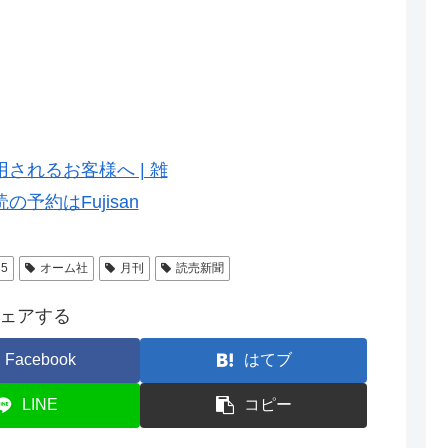
5
オーム社
月刊
読売新聞
ェアする
Facebook
はてブ
LINE
コピー