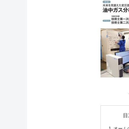
目
オーム