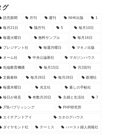
タグ
読売新聞
月刊
週刊
NHK出版
1
毎月21日
隔月刊
5
毎月10日
毎週火曜日
無料サンプル
毎月16日
プレジデント社
毎週月曜日
マキノ出版
オーム社
中央公論新社
マガジンハウス
先端教育機構
毎月15日
月2回刊
文藝春秋
毎月26日
毎月28日
新潮社
毎週木曜日
光文社
暮しの手帖社
毎日が発見
奇数月20日
主婦と生活社
7
JTBパブリッシング
PHP研究所
エイチアンドアイ
カタログハウス
ダイヤモンド社
テーミス
ハースト婦人画報社