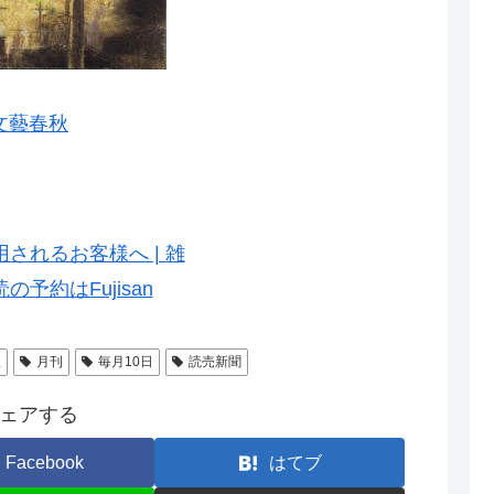
文藝春秋
秋
月刊
毎月10日
読売新聞
ェアする
Facebook
はてブ