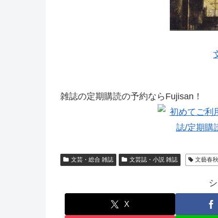
雑誌の定期購読の予約ならFujisan！
文芸・総合 雑誌
文芸誌・小説 雑誌
文藝春
シ
X