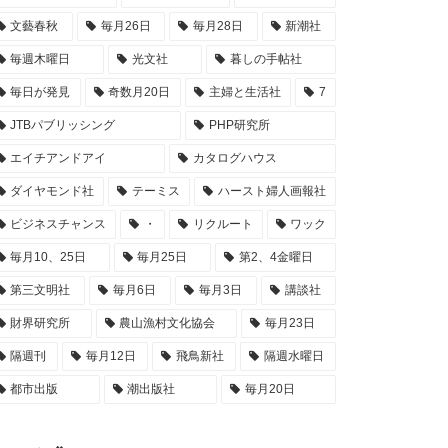
文藝春秋
毎月26日
毎月28日
新潮社
毎週木曜日
光文社
暮しの手帖社
毎日が発見
奇数月20日
主婦と生活社
7
JTBパブリッシング
PHP研究所
エイチアンドアイ
カタログハウス
ダイヤモンド社
テーミス
ハースト婦人画報社
ビジネスチャンス
・
リクルート
ワック
毎月10、25日
毎月25日
第2、4金曜日
第三文明社
毎月6日
毎月3日
講談社
財界研究所
農山漁村文化協会
毎月23日
隔週刊
毎月12日
飛鳥新社
隔週水曜日
都市出版
潮出版社
毎月20日