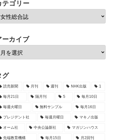
カテゴリー
アーカイブ
タグ
読売新聞
月刊
週刊
NHK出版
1
毎月21日
隔月刊
5
毎月10日
毎週火曜日
無料サンプル
毎月16日
プレジデント社
毎週月曜日
マキノ出版
オーム社
中央公論新社
マガジンハウス
先端教育機構
毎月15日
月2回刊