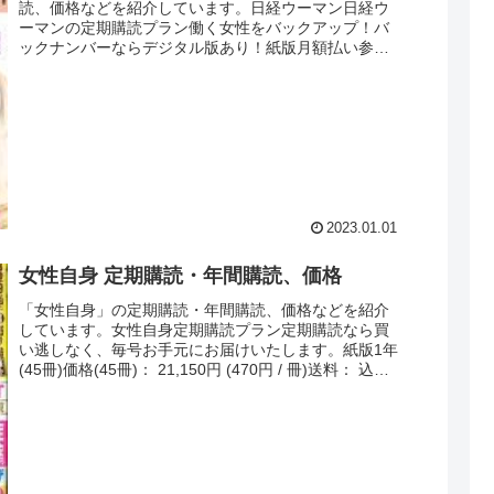
読、価格などを紹介しています。日経ウーマン日経ウ
ーマンの定期購読プラン働く女性をバックアップ！バ
ックナンバーならデジタル版あり！紙版月額払い参考
１冊定価： 620円価格： 1ヶ月分の合計...
2023.01.01
女性自身 定期購読・年間購読、価格
「女性自身」の定期購読・年間購読、価格などを紹介
しています。女性自身定期購読プラン定期購読なら買
い逃しなく、毎号お手元にお届けいたします。紙版1年
(45冊)価格(45冊)： 21,150円 (470円 / 冊)送料： 込み
女性自身はこちら...