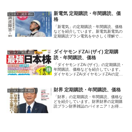
期購読プラン月額払いなら最初の3号
50%OFF！送料無料でお届け！紙版
【50%OFF】【月額払い】(4冊目以降は
新電気 定期購読・年間購読、価
ビジネス・経済 雑誌
通常価格です)最...
格
「新電気」の定期購読・年間購読、価格
などを紹介しています。新電気新電気の
定期購読プラン電気をやさしく理解でき
る雑誌！ 年間購読だとお得、送料無料！
紙＋デジタル版1年 (12冊)16,830円 (1,403
円 / 冊)参考１冊定価： 1,59...
ダイヤモンドZAi (ザイ) 定期購
ビジネス・経済 雑誌
読・年間購読、価格
「ダイヤモンドZAi (ザイ)」の定期購読・
年間購読、価格などを紹介しています。
ダイヤモンドZAiダイヤモンドZAiの定期
購読プラン送料無料で毎号お手元にお届
けします！紙版月額払い参考１冊定価：
780円価格： 1ヶ月分の合計額 最新号は
財界 定期購読・年間購読、価格
ビジネス・経済 雑誌
8...
「財界」の定期購読・年間購読、価格な
どを紹介しています。財界財界の定期購
読プラン財界雑誌のパイオニア！お得な
年間購読お申込受付中！紙版【2%OFF】
1年 (24冊)参考１冊定価： 640円価格(24
冊)： 15,000円 (625円 / 冊...