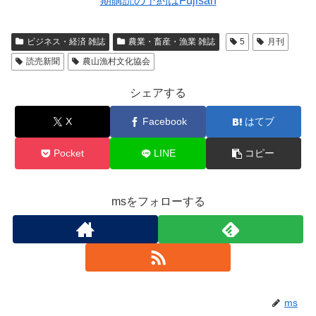
ビジネス・経済 雑誌
農業・畜産・漁業 雑誌
5
月刊
読売新聞
農山漁村文化協会
シェアする
X
Facebook
はてブ
Pocket
LINE
コピー
msをフォローする
ms