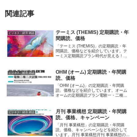
関連記事
テーミス (THEMIS) 定期購読・年
ビジネス・経済 雑誌
間購読、価格
「テーミス (THEMIS)」の定期購読・年
間購読、価格などを紹介しています。テ
ーミス定期購読プラン時代が見える！未
来が読める！月刊テーミス (THEMIS)を
毎号お手元にお届けします。紙版
【6%OFF】1年 (12冊)参考１冊定価：
OHM (オーム) 定期購読・年間購
ビジネス・経済 雑誌
1,...
読、価格
「OHM (オーム)」の定期購読・年間購
読、価格などを紹介しています。オーム
オームの定期購読プラン電験一・二種、
技術士対応！ 年間購読だとお得、送料も
無料！紙＋デジタル版1年 (12冊)参考１冊
定価： 1,815円価格(12冊)： 19,1...
月刊 事業構想 定期購読・年間購
ビジネス・経済 雑誌
読、価格、キャンペーン
「月刊 事業構想」の定期購読・年間購
読、価格、キャンペーンなどを紹介して
います。月刊 事業構想月刊 事業構想の定