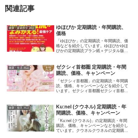
関連記事
ゆほびか 定期購読・年間購読、
健康・家庭医学 雑誌
価格
「ゆほびか」の定期購読・年間購読、価
格などを紹介しています。ゆほびかゆほ
びかの定期購読プラン紙＋デジタル版
【10%OFF】月額払い最新号: 886円 →
797円参考１冊定価： 825円価格： 1ヶ月
分の合計額 最新号は797円割引： 89...
ゼクシィ首都圏 定期購読・年間
健康・生活 雑誌
購読、価格、キャンペーン
「ゼクシィ首都圏」の定期購読・年間購
読、価格、キャンペーンなどを紹介して
います。ゼクシィ首都圏ゼクシィ首都圏
の定期購読プラン紙版月額払い参考１冊
定価： 300円価格： 1ヶ月分の合計額 最
新号は300円送料： 無料3ヶ月 (3冊)参考
Ku:nel (クウネル) 定期購読・年
健康・生活 雑誌
１冊定...
間購読、価格、キャンペーン
「Ku:nel (クウネル)」の定期購読・年間
購読、価格、キャンペーンなどを紹介し
ています。クウネルクウネルの定期購読
プラン自由に生きる大人の女性へ！年間