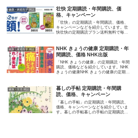
購読ならプレゼント付き!!紙版
【10%OFF】月額払い最新号: 980円 →
壮快 定期購読・年間購読、価
健康・家庭医学 雑誌
882円...
格、キャンペーン
「壮快」の定期購読・年間購読、価格、
キャンペーンなどを紹介しています。壮
快壮快の定期購読プラン送料無料で毎号
お届け！！月額払いなら初回2号
50％OFF！3号目以降も10％OFF！紙＋デ
ジタル版【5%OFF】6ヶ月 (6冊)参考１冊
NHK きょうの健康 定期購読・年
健康・家庭医学 雑誌
定価： 7...
間購読、価格 NHK出版
「NHK きょうの健康」の定期購読・年間
購読、価格などを紹介しています。NHK
きょうの健康NHK きょうの健康の定期購
読プラン紙版月額払い(いつでもやめられ
る毎号後払いでお試しにオススメ)価格：
1ヶ月分の合計額 最新号は590円送料： ...
暮しの手帖 定期購読・年間購
健康・生活 雑誌
読、価格、キャンペーン
「暮しの手帖」の定期購読・年間購読、
価格、キャンペーンなどを紹介していま
す。暮しの手帖暮しの手帖の定期購読プ
ラン『暮しの手帖』を年間購読をお申込
みの方にはもれなく「花森安治の表紙ノ
ート」 をプレゼント！紙版1年 (6
冊)5,988円 (99...