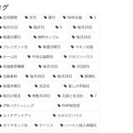
タグ
読売新聞
月刊
週刊
NHK出版
1
毎月21日
隔月刊
5
毎月10日
毎週火曜日
無料サンプル
毎月16日
プレジデント社
毎週月曜日
マキノ出版
オーム社
中央公論新社
マガジンハウス
先端教育機構
毎月15日
月2回刊
文藝春秋
毎月26日
毎月28日
新潮社
毎週木曜日
光文社
暮しの手帖社
毎日が発見
奇数月20日
主婦と生活社
7
JTBパブリッシング
PHP研究所
エイチアンドアイ
カタログハウス
ダイヤモンド社
テーミス
ハースト婦人画報社