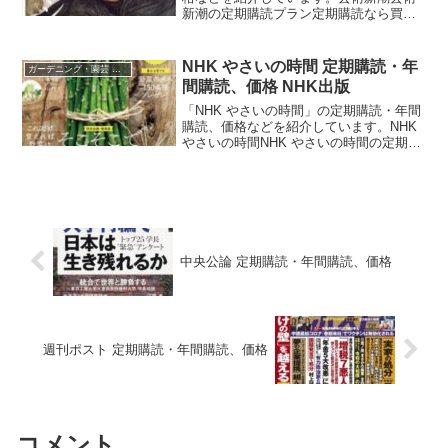
新潮の定期購読プラン定期購読なら買い
逃しなく、毎号お手元にお届けいたしま
す。紙版1年 (12冊)18,840円 (1,570円 /
冊)価格(12冊)： 18,840円...
NHK やさいの時間 定期購読・年
ガーデニング・園芸 雑誌
間購読、価格 NHK出版
「NHK やさいの時間」の定期購読・年間
購読、価格などを紹介しています。NHK
やさいの時間NHK やさいの時間の定期購
読プラン紙版月額払い(いつでもやめられ
る毎号後払いでお試しにオススメ)価格：
1ヶ月分の合計額 最新号は913円送料： ...
中央公論 定期購読・年間購読、価格
週刊ポスト 定期購読・年間購読、価格
コメント