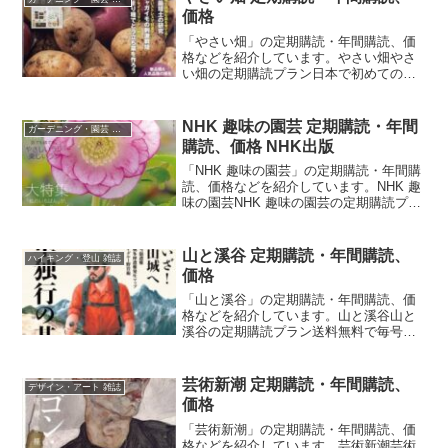
価格
「やさい畑」の定期購読・年間購読、価
格などを紹介しています。やさい畑やさ
い畑の定期購読プラン日本で初めての家
庭菜園雑誌。紙版1年 (6冊)参考１冊定
価： 922円価格(6冊)： 5,532円 (922円 /
冊)送料： 無料2年 (12冊)...
NHK 趣味の園芸 定期購読・年間
ガーデニング・園芸 雑誌
購読、価格 NHK出版
「NHK 趣味の園芸」の定期購読・年間購
読、価格などを紹介しています。NHK 趣
味の園芸NHK 趣味の園芸の定期購読プラ
ン紙版月額払い(いつでもやめられる毎号
後払いでお試しにオススメ)価格： 1ヶ月
分の合計額 最新号は640円送料： 無料6...
山と溪谷 定期購読・年間購読、
ハイキング・登山 雑誌
価格
「山と溪谷」の定期購読・年間購読、価
格などを紹介しています。山と溪谷山と
溪谷の定期購読プラン送料無料で毎号お
手元にお届けいたします！紙版月額払い
参考１冊定価： 1,210円送料： 無料
【8%OFF】1年 (13冊)参考１冊定価：
芸術新潮 定期購読・年間購読、
デザイン・アート 雑誌
1,210...
価格
「芸術新潮」の定期購読・年間購読、価
格などを紹介しています。芸術新潮芸術