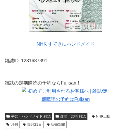
NHK すてきにハンドメイド
雑誌ID: 1281687391
雑誌の定期購読の予約ならFujisan！
手芸・ハンドメイド 雑誌
趣味・芸術 雑誌
NHK出版
月刊
毎月21日
読売新聞