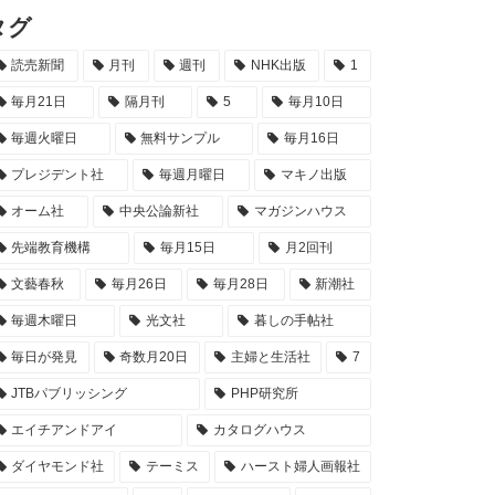
タグ
読売新聞
月刊
週刊
NHK出版
1
毎月21日
隔月刊
5
毎月10日
毎週火曜日
無料サンプル
毎月16日
プレジデント社
毎週月曜日
マキノ出版
オーム社
中央公論新社
マガジンハウス
先端教育機構
毎月15日
月2回刊
文藝春秋
毎月26日
毎月28日
新潮社
毎週木曜日
光文社
暮しの手帖社
毎日が発見
奇数月20日
主婦と生活社
7
JTBパブリッシング
PHP研究所
エイチアンドアイ
カタログハウス
ダイヤモンド社
テーミス
ハースト婦人画報社